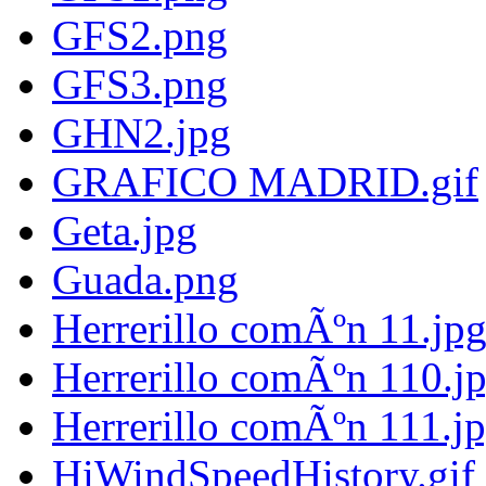
GFS2.png
GFS3.png
GHN2.jpg
GRAFICO MADRID.gif
Geta.jpg
Guada.png
Herrerillo comÃºn 11.jp
Herrerillo comÃºn 110.j
Herrerillo comÃºn 111.j
HiWindSpeedHistory.gif