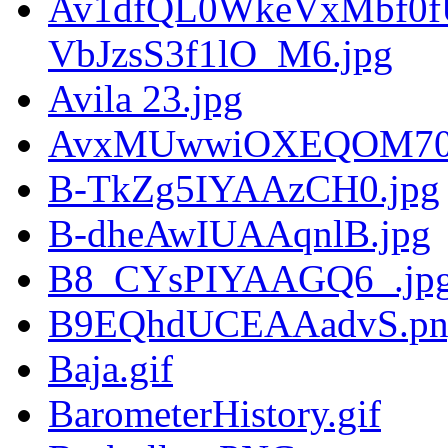
Av1dfQL0WkeVxMbf0f
VbJzsS3f1lO_M6.jpg
Avila 23.jpg
AvxMUwwiOXEQOM70m
B-TkZg5IYAAzCH0.jpg
B-dheAwIUAAqnlB.jpg
B8_CYsPIYAAGQ6_.jp
B9EQhdUCEAAadvS.pn
Baja.gif
BarometerHistory.gif