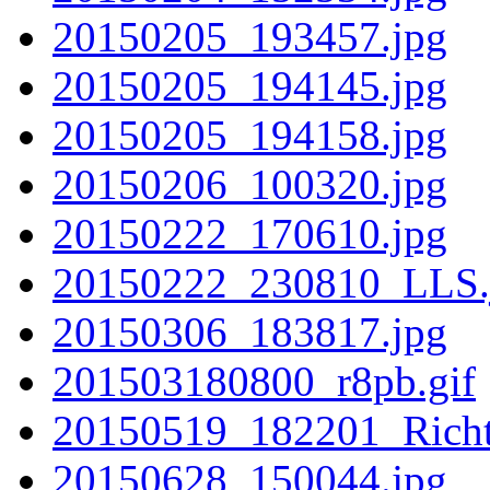
20150205_193457.jpg
20150205_194145.jpg
20150205_194158.jpg
20150206_100320.jpg
20150222_170610.jpg
20150222_230810_LLS.
20150306_183817.jpg
201503180800_r8pb.gif
20150519_182201_Rich
20150628_150044.jpg