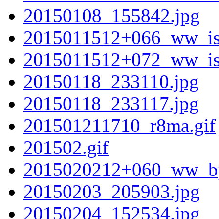
20150108_155842.jpg
2015011512+066_ww_is
2015011512+072_ww_is
20150118_233110.jpg
20150118_233117.jpg
201501211710_r8ma.gif
201502.gif
2015020212+060_ww_b
20150203_205903.jpg
20150204_152534.jpg