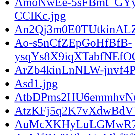
AmoNwEe-5sFBmt_GYy
CCIKc.jpg
An2Qj3m0E0TUtkinALZ
Ao-s5nCfZEpGoHfBfB-
ysqYs8X9iqXTabfNEfOO
ArZb4kinLnNLW-jnvf4P
Asd1.jpg
AtbDPms2HU6emmhvNuo
AtzKFj5q2K7vXdwBdVV
AuMcXKHyLuLGMwR7kt