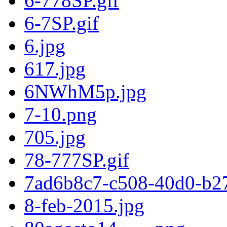
6-778SP.gif
6-7SP.gif
6.jpg
617.jpg
6NWhM5p.jpg
7-10.png
705.jpg
78-777SP.gif
7ad6b8c7-c508-40d0-b2
8-feb-2015.jpg