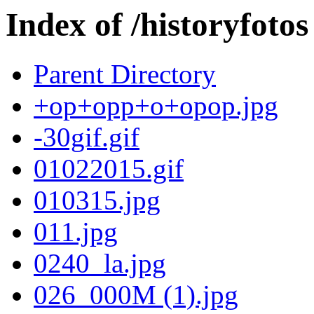
Index of /historyfotos
Parent Directory
+op+opp+o+opop.jpg
-30gif.gif
01022015.gif
010315.jpg
011.jpg
0240_la.jpg
026_000M (1).jpg