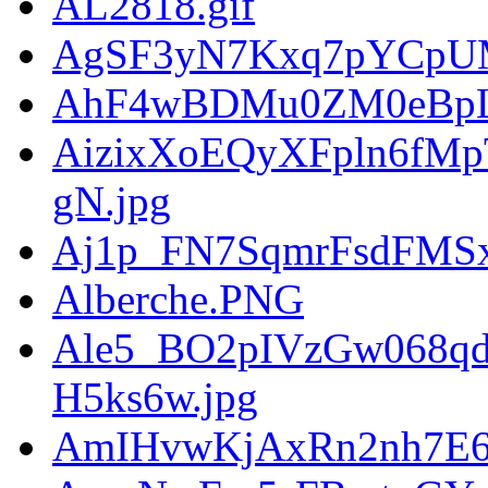
AL2818.gif
AgSF3yN7Kxq7pYCpUM
AhF4wBDMu0ZM0eBpLV
AizixXoEQyXFpln6fMp
gN.jpg
Aj1p_FN7SqmrFsdFMS
Alberche.PNG
Ale5_BO2pIVzGw068q
H5ks6w.jpg
AmIHvwKjAxRn2nh7E6L